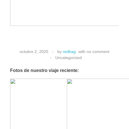
S
octubre 2, 2025
by
redbag
with
no comment
Uncategorized
a
Fotos de nuestro viaje reciente:
n
A
n